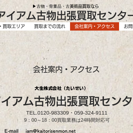
▶古物・骨董品・古
美術品買取なら
アイアム古物出張買取センタ
・買取エリア
買取までの流れ
会社案内・アクセス
お問
会社案内・アクセス
大生
株式会社（たいせい）
アイアム古物出張買取センタ
TEL.0120-983309・059-324-9111
9：00～18：00買取業務は24時間対応可​
E-mail
iam@kaitorisenmon.net