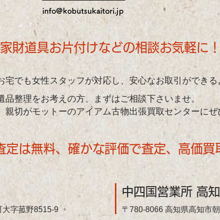
info@kobutsukaitori.jp
家財道具お片付けなどの相談お気軽に
お宅でも女性スタッフが対応し、安心なお取引ができる
遺品整理をお考えの方、まずはご相談下さいませ。
い、親切がモットーのアイアム古物出張買取センターにぜ
査定は無料、確かな評価で査定、高価買
中四国営業所 高
大字菰野8515-9
〒780-8066 高知県高知市朝