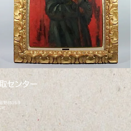
取センター
野8515-9
可​