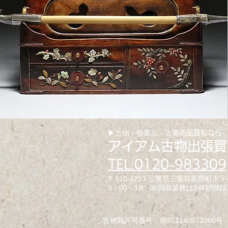
▶古物・骨董品・古
美術品買取なら
アイアム古物出張買
TEL.0120-983309
〒510-1233 三重県三重郡菰野町大字菰
9：00～18：00買取業務は24時間対応
古物商許可番号 第551140073300号