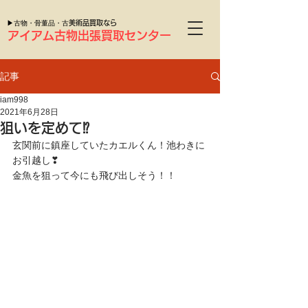
▶古物・骨董品・古
美術品買取なら
アイアム古物出張買取センター
記事
iam998
2021年6月28日
狙いを定めて⁉
玄関前に鎮座していたカエルくん！池わきに
お引越し❣
金魚を狙って今にも飛び出しそう！！